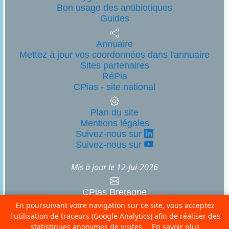
Bon usage des antibiotiques
Guides
Annuaire
Mettez à jour vos coordonnées dans l'annuaire
Sites partenaires
RéPia
CPias - site national
Plan du site
Mentions légales
Suivez-nous sur
Suivez-nous sur
Mis à jour le
12-Jui-2026
CPias Bretagne
En poursuivant votre navigation sur ce site, vous acceptez
CHU Pontchaillou - 2 rue Henri Le Guilloux
35033 Rennes cedex 9
l'utilisation de traceurs (Google Analytics) afin de réaliser des
02 99 28 83 03
statistiques anonymes de visites.
En savoir plus