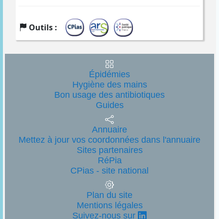
Outils :
Épidémies
Hygiène des mains
Bon usage des antibiotiques
Guides
Annuaire
Mettez à jour vos coordonnées dans l'annuaire
Sites partenaires
RéPia
CPias - site national
Plan du site
Mentions légales
Suivez-nous sur