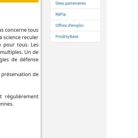
Sites partenaires
RéPia
Offres d'emploi
ous concerne tous
ProdHyBase
la science reculer
é pour tous. Les
 multiples. Un de
égies de défense
e préservation de
t régulièrement
ennes.