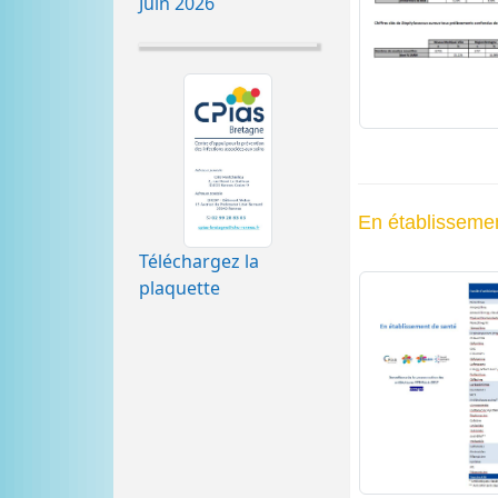
Juin 2026
En établisseme
Téléchargez la
plaquette