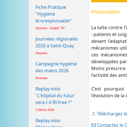
Fiche Pratique
Présentation
"Hygiène
écoresponsable"
La lutte contre 
Nouveau - Onglet "PS"
: patients et soi
Journées régionales
devant l’adapta
2026 à Saint-Quay
mécanismes utili
Nouveau
ces mécanismes 
développées par 
Campagne hygiène
Moins prescrire 
des mains 2026
l’activité des ant
Nouveau
C’est pourquoi
Replay visio
l’évolution de l
"L'hôpital du futur
sera t-il RI-free ?"
5 février 2026
Téléchargez l
Replay visio
Contactez le 