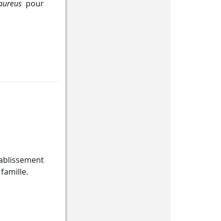
aureus
pour
tablissement
famille.