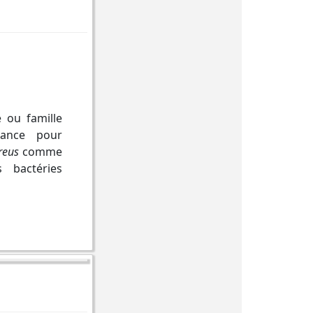
 ou famille
stance pour
ureus
comme
s bactéries