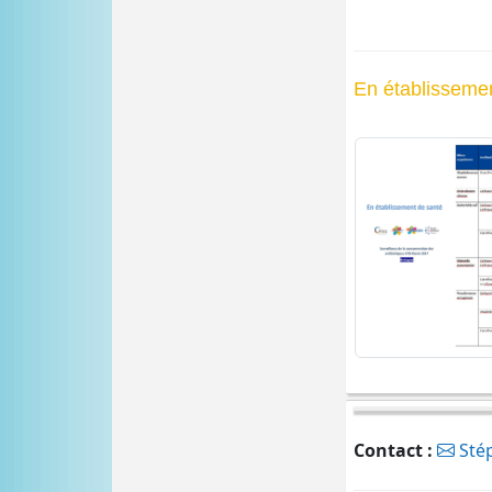
En établisseme
Contact :
Stép