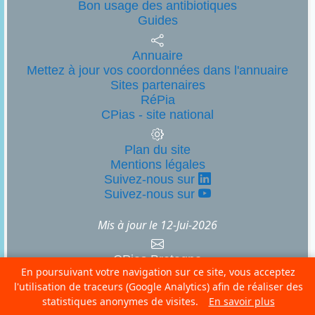
Bon usage des antibiotiques
Guides
Annuaire
Mettez à jour vos coordonnées dans l'annuaire
Sites partenaires
RéPia
CPias - site national
Plan du site
Mentions légales
Suivez-nous sur
Suivez-nous sur
Mis à jour le
12-Jui-2026
CPias Bretagne
En poursuivant votre navigation sur ce site, vous acceptez
CHU Pontchaillou - 2 rue Henri Le Guilloux
l'utilisation de traceurs (Google Analytics) afin de réaliser des
35033 Rennes cedex 9
statistiques anonymes de visites.
En savoir plus
02 99 28 83 03