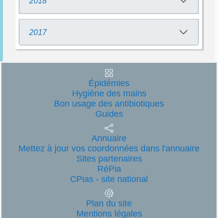
2018
2017
Épidémies
Hygiène des mains
Bon usage des antibiotiques
Guides
Annuaire
Mettez à jour vos coordonnées dans l'annuaire
Sites partenaires
RéPia
CPias - site national
Plan du site
Mentions légales