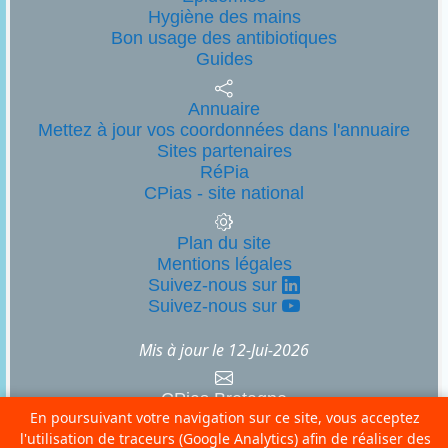
Hygiène des mains
Bon usage des antibiotiques
Guides
Annuaire
Mettez à jour vos coordonnées dans l'annuaire
Sites partenaires
RéPia
CPias - site national
Plan du site
Mentions légales
Suivez-nous sur
Suivez-nous sur
Mis à jour le
12-Jui-2026
CPias Bretagne
En poursuivant votre navigation sur ce site, vous acceptez
CHU Pontchaillou - 2 rue Henri Le Guilloux
l'utilisation de traceurs (Google Analytics) afin de réaliser des
35033 Rennes cedex 9