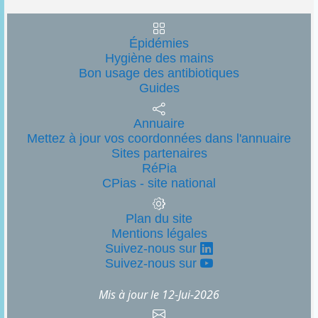
Épidémies
Hygiène des mains
Bon usage des antibiotiques
Guides
Annuaire
Mettez à jour vos coordonnées dans l'annuaire
Sites partenaires
RéPia
CPias - site national
Plan du site
Mentions légales
Suivez-nous sur
Suivez-nous sur
Mis à jour le
12-Jui-2026